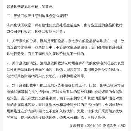
普通废铁易氧化生锈，呈黄色;
二、废铁回收没注意到这几点怎么能行?
济南废铁回收是一种有偿性的废品处理生活服务，由专业正规的废品回收站
或公司进行收购，废铁回收应当注意：
1、关于废铁的分类。既然是废旧物品，杂七杂八的物品都会堆放在一起，故
而废铁常常夹在一些杂物当中，不管是摆放还是回收，我们都需要将废铜废
铁进行分类。而且不同种类的废铁价格是不一样的。
2、关于废铁的清洗。洛阳废铁回收清洗时用各种不同的化学溶剂或热的表面
活性剂来清除铁件表面的油污，铁锈，泥沙等等。常用来处理受切削机油，
油污或其他附着物污染的发动机，轴承和齿轮等等。
3、对于废铁回收中可能出现的污染要做好处理工作。比如，废铁回收经常沾
有油和润滑脂之类的污染物，不能立刻政法的润滑脂和油会对熔融的金属造
成污染。露天存放的废铁受潮后，由于夹杂的水分和其他润滑脂和油会对熔
融的金属造成污染，而且夹杂水分和其他润滑脂的易汽化物料，会因炸裂作
用而迅速在炉内膨胀因此也不宜加入炼铁炉。为此，许多铁厂采用预热废铁
的方法，使用火焰直接烘烤废铁，烧去水分和油脂，再投入铁炉。
发表日期：2021/10/9 浏览次数：802