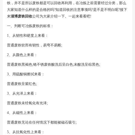
铁，并不是所以废铁都是可以回收再利用，在冶炼之前需要经过分类，那么
大家知道什么样的是合格的吗?知道回收的注意事项吗?是不是不明白呢?接下
来
淄博废铁回收
公司为大家介绍一下。一起来看看吧!
一、判断可冶炼废铁的标准：
1、从韧性和硬度上来看：
普通废铁软而有韧性，易弯不易断;
2、从颜色上来看：
普通废铁黑褐色;铬不锈废铁酸洗后呈白色;未酸洗呈棕黑色;
3、用硫酸铜擦拭来看：
普通废铁呈紫红色;
3、从光泽上来看：
普通废铁未经氧化有光泽;
4、从磁性上来看：
普通废铁无论在任何情况下都能被磁石吸引;
5、从抗氧化性上来看：